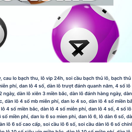
, cau lo bạch thu, lô vip 24h, soi cầu bạch thủ lô, bạch thủ
miễn phí, dan lô 4 số, dàn lô trượt đánh quanh năm, 4 số lô
 2 ngày, dàn lô xiên 3 miền bắc, dàn lô đánh hàng ngày, dàn
ắc, dàn lô 4 số mb miễn phí, dan lo 4 so, dàn lô 4 số miền b
 lô 4 số miền bắc, dàn lô 4 số miễn phí, dan lô 4 số, 4 số lô
 6 số miền phí, dan lo 6 so mien phi, dan lô 6, lô dàn 6 số, d
àn lô 6 số cao cấp, soi cầu lô 6 số, soi cầu dàn lô 6 số chín
dàn lô 10 số siêu víp miền bắc, dàn lô 10 số miền phí, dàn lô