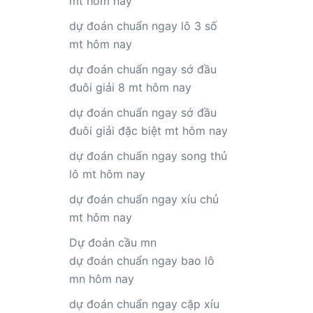
mt hôm nay
dự đoán chuẩn ngay lô 3 số
mt hôm nay
dự đoán chuẩn ngay sớ đầu
đuôi giải 8 mt hôm nay
dự đoán chuẩn ngay sớ đầu
đuôi giải đặc biệt mt hôm nay
dự đoán chuẩn ngay song thủ
lô mt hôm nay
dự đoán chuẩn ngay xíu chủ
mt hôm nay
Dự đoán cầu mn
dự đoán chuẩn ngay bao lô
mn hôm nay
dự đoán chuẩn ngay cặp xíu