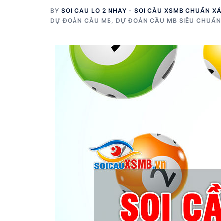
BY
SOI CAU LO 2 NHAY - SOI CẦU XSMB CHUẨN X
DỰ ĐOÁN CẦU MB
,
DỰ ĐOÁN CẦU MB SIÊU CHUẨN