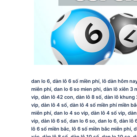
dan lo 6, dàn lô 6 số miền phí, lô dàn hôm nay
miễn phí, dan lo 6 so mien phi, dàn lô xiên 3 
vip, dàn lô 42 con, dàn lô 8 số, dàn lô khung
vip, dàn lô 4 số, dàn lô 4 số miền phí miền b
miễn phí, dan lo 4 so vip, dàn lô 4 số vip, dàn
vip, dàn lô 6 số, dan lo 6 so, dan lo 6, dàn lô
lô 6 số miền bắc, lô 6 số miền bắc miễn phí, d
xác, dàn lô 8 số, dàn lô 10 số, dan lo 10 so, 