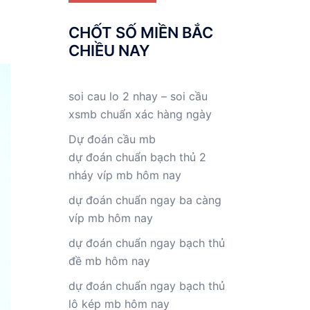
CHỐT SỐ MIỀN BẮC
CHIỀU NAY
soi cau lo 2 nhay – soi cầu
xsmb chuẩn xác hàng ngày
Dự đoán cầu mb
dự đoán chuẩn bạch thủ 2
nháy víp mb hôm nay
dự đoán chuẩn ngay ba càng
víp mb hôm nay
dự đoán chuẩn ngay bạch thủ
đề mb hôm nay
dự đoán chuẩn ngay bạch thủ
lô kép mb hôm nay