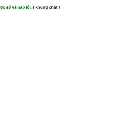
ợc số và nạp lỗi.
( khung chát )