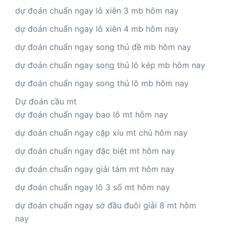
dự đoán chuẩn ngay lô xiên 3 mb hôm nay
dự đoán chuẩn ngay lô xiên 4 mb hôm nay
dự đoán chuẩn ngay song thủ đề mb hôm nay
dự đoán chuẩn ngay song thủ lô kép mb hôm nay
dự đoán chuẩn ngay song thủ lô mb hôm nay
Dự đoán cầu mt
dự đoán chuẩn ngay bao lô mt hôm nay
dự đoán chuẩn ngay cặp xíu mt chủ hôm nay
dự đoán chuẩn ngay đặc biệt mt hôm nay
dự đoán chuẩn ngay giải tám mt hôm nay
dự đoán chuẩn ngay lô 3 số mt hôm nay
dự đoán chuẩn ngay sớ đầu đuôi giải 8 mt hôm
nay