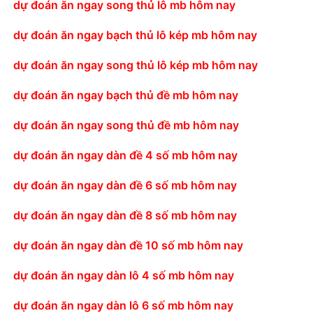
dự đoán ăn ngay song thủ lô mb hôm nay
dự đoán ăn ngay bạch thủ lô kép mb hôm nay
dự đoán ăn ngay song thủ lô kép mb hôm nay
dự đoán ăn ngay bạch thủ đề mb hôm nay
dự đoán ăn ngay song thủ đề mb hôm nay
dự đoán ăn ngay dàn đề 4 số mb hôm nay
dự đoán ăn ngay dàn đề 6 số mb hôm nay
dự đoán ăn ngay dàn đề 8 số mb hôm nay
dự đoán ăn ngay dàn đề 10 số mb hôm nay
dự đoán ăn ngay dàn lô 4 số mb hôm nay
dự đoán ăn ngay dàn lô 6 số mb hôm nay