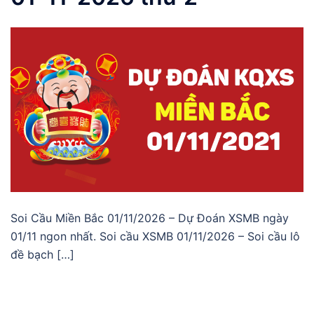
Soi Cầu Miền Bắc 01/11/2026 – Dự Đoán XSMB ngày
01/11 ngon nhất. Soi cầu XSMB 01/11/2026 – Soi cầu lô
đề bạch […]