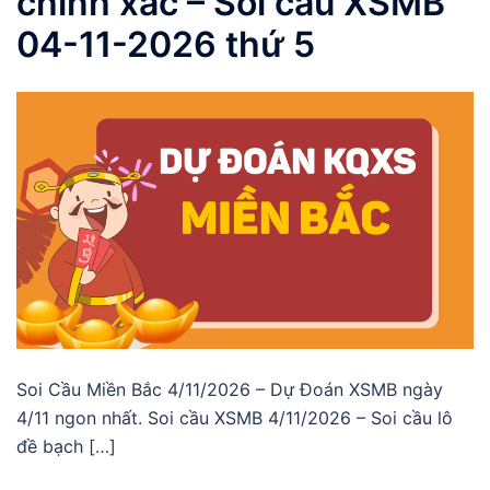
chính xác – Soi cầu XSMB
04-11-2026 thứ 5
Soi Cầu Miền Bắc 4/11/2026 – Dự Đoán XSMB ngày
4/11 ngon nhất. Soi cầu XSMB 4/11/2026 – Soi cầu lô
đề bạch […]