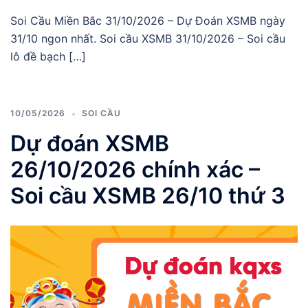
Soi Cầu Miền Bắc 31/10/2026 – Dự Đoán XSMB ngày
31/10 ngon nhất. Soi cầu XSMB 31/10/2026 – Soi cầu
lô đề bạch […]
10/05/2026
SOI CẦU
Dự đoán XSMB
26/10/2026 chính xác –
Soi cầu XSMB 26/10 thứ 3