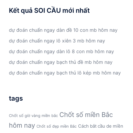
Kết quả SOI CẦU mới nhất
dự đoán chuẩn ngay dàn đề 10 con mb hôm nay
dự đoán chuẩn ngay lô xiên 3 mb hôm nay
dự đoán chuẩn ngay dàn lô 8 con mb hôm nay
dự đoán chuẩn ngay bạch thủ đề mb hôm nay
dự đoán chuẩn ngay bạch thủ lô kép mb hôm nay
tags
Chốt số miền Bắc
Chốt số giờ vàng miền bắc
hôm nay
Cách bắt cầu de miền
Chốt số đẹp miền Bắc