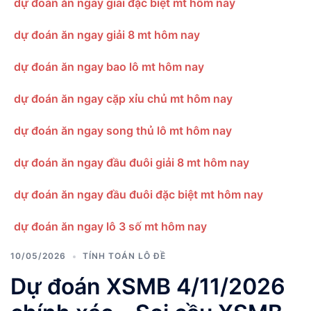
dự đoán ăn ngay giải đặc biệt mt hôm nay
dự đoán ăn ngay giải 8 mt hôm nay
dự đoán ăn ngay bao lô mt hôm nay
dự đoán ăn ngay cặp xỉu chủ mt hôm nay
dự đoán ăn ngay song thủ lô mt hôm nay
dự đoán ăn ngay đầu đuôi giải 8 mt hôm nay
dự đoán ăn ngay đầu đuôi đặc biệt mt hôm nay
dự đoán ăn ngay lô 3 số mt hôm nay
10/05/2026
TÍNH TOÁN LÔ ĐỀ
Dự đoán XSMB 4/11/2026