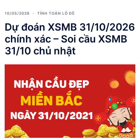
10/05/2026
TÍNH TOÁN LÔ ĐỀ
Dự đoán XSMB 31/10/2026
chính xác – Soi cầu XSMB
31/10 chủ nhật