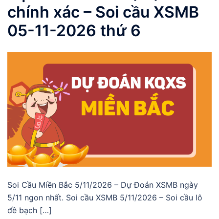
chính xác – Soi cầu XSMB
05-11-2026 thứ 6
Soi Cầu Miền Bắc 5/11/2026 – Dự Đoán XSMB ngày
5/11 ngon nhất. Soi cầu XSMB 5/11/2026 – Soi cầu lô
đề bạch […]