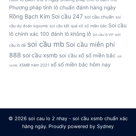
Phương pháp tính lô chuẩn đánh hàng ngày
Rồng Bạch Kim
Soi cầu 247
soi cầu chuẩn
soi
Soi cầu
cầu dự đoán kqxsmb
soi cầu kết quả xổ số miền bắc
lô chính xác 100 đánh lô không lỗ
soi
Soi cầu lô VIP
soi cầu mb
Soi cầu miễn phí
cầu lô đề
888
soi cầu xsmb
soi cầu xổ số miền bắc
soi
xổ số miền bắc hôm nay
XSMB năm 2021
xsmb
© 2026 soi cau lo 2 nhay - soi cầu xsmb chuẩn xác
hàng ngày. Proudly powered by
Sydney