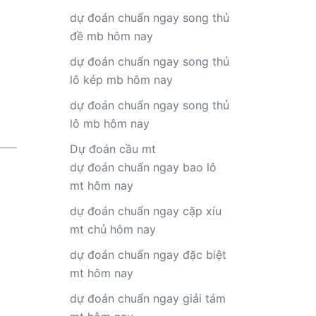
dự đoán chuẩn ngay song thủ
đề mb hôm nay
dự đoán chuẩn ngay song thủ
lô kép mb hôm nay
dự đoán chuẩn ngay song thủ
lô mb hôm nay
Dự đoán cầu mt
dự đoán chuẩn ngay bao lô
mt hôm nay
dự đoán chuẩn ngay cặp xíu
mt chủ hôm nay
dự đoán chuẩn ngay đặc biệt
mt hôm nay
dự đoán chuẩn ngay giải tám