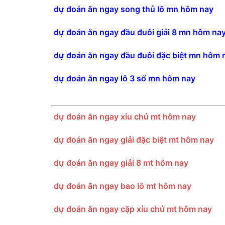
dự đoán ăn ngay song thủ lô mn hôm nay
dự đoán ăn ngay đầu đuôi giải 8 mn hôm na
dự đoán ăn ngay đầu đuôi đặc biệt mn hôm 
dự đoán ăn ngay lô 3 số mn hôm nay
dự đoán ăn ngay xỉu chủ mt hôm nay
dự đoán ăn ngay giải đặc biệt mt hôm nay
dự đoán ăn ngay giải 8 mt hôm nay
dự đoán ăn ngay bao lô mt hôm nay
dự đoán ăn ngay cặp xỉu chủ mt hôm nay