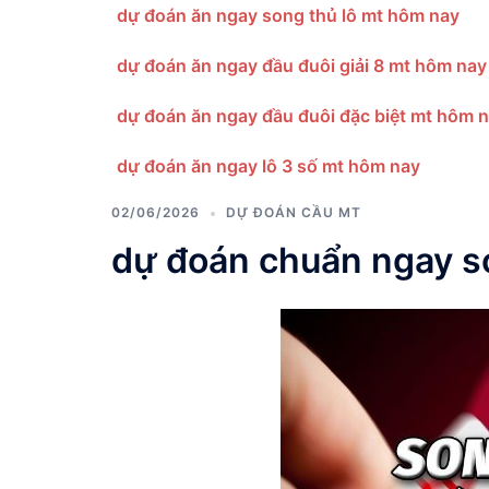
dự đoán ăn ngay song thủ lô mt hôm nay
dự đoán ăn ngay đầu đuôi giải 8 mt hôm nay
dự đoán ăn ngay đầu đuôi đặc biệt mt hôm 
dự đoán ăn ngay lô 3 số mt hôm nay
02/06/2026
DỰ ĐOÁN CẦU MT
dự đoán chuẩn ngay s