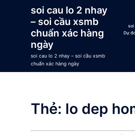
Chuyển
soi cau lo 2 nhay
đến
– soi cầu xsmb
nội
soi
dung
chuẩn xác hàng
Dự đo
ngày
soi cau lo 2 nhay – soi cầu xsmb
chuẩn xác hàng ngày
Thẻ:
lo dep ho