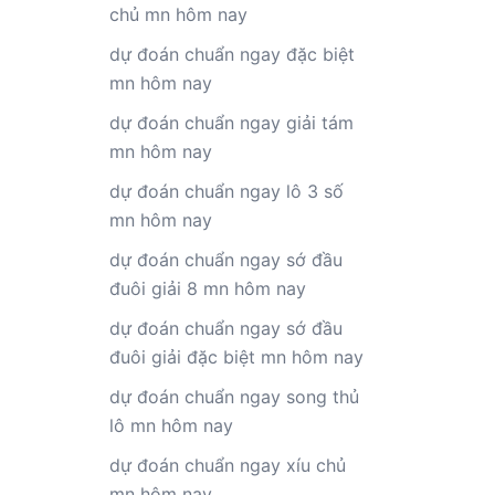
chủ mn hôm nay
dự đoán chuẩn ngay đặc biệt
mn hôm nay
dự đoán chuẩn ngay giải tám
mn hôm nay
dự đoán chuẩn ngay lô 3 số
mn hôm nay
dự đoán chuẩn ngay sớ đầu
đuôi giải 8 mn hôm nay
dự đoán chuẩn ngay sớ đầu
đuôi giải đặc biệt mn hôm nay
dự đoán chuẩn ngay song thủ
lô mn hôm nay
dự đoán chuẩn ngay xíu chủ
mn hôm nay