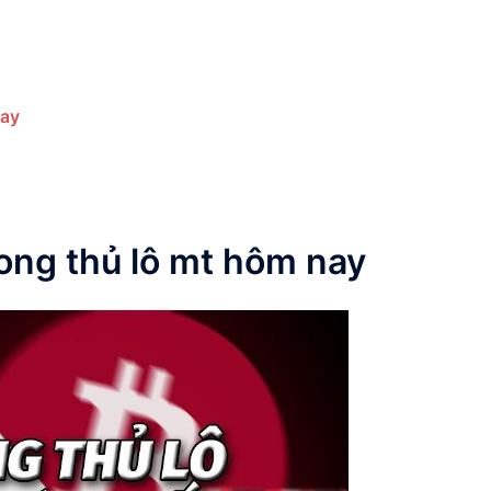
nay
ong thủ lô mt hôm nay