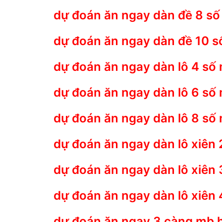
dự đoán ăn ngay dàn đề 8 s
dự đoán ăn ngay dàn đề 10 
dự đoán ăn ngay dàn lô 4 số
dự đoán ăn ngay dàn lô 6 số
dự đoán ăn ngay dàn lô 8 số
dự đoán ăn ngay dàn lô xiên
dự đoán ăn ngay dàn lô xiên
dự đoán ăn ngay dàn lô xiên
dự đoán ăn ngay 3 càng mb 