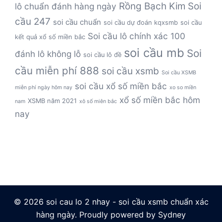
Rồng Bạch Kim
Soi
lô chuẩn đánh hàng ngày
cầu 247
soi cầu chuẩn
soi cầu dự đoán kqxsmb
soi cầu
Soi cầu lô chính xác 100
kết quả xổ số miền bắc
soi cầu mb
Soi
đánh lô không lỗ
soi cầu lô đề
cầu miễn phí 888
soi cầu xsmb
Soi cầu XSMB
soi cầu xổ số miền bắc
miễn phí ngày hôm nay
xo so miền
xổ số miền bắc hôm
XSMB năm 2021
nam
xô số miên bắc
nay
© 2026 soi cau lo 2 nhay - soi cầu xsmb chuẩn xác
hàng ngày. Proudly powered by
Sydney