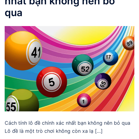
nhất bạn không nên bỏ
qua
Cách tính lô đề chính xác nhất bạn không nên bỏ qua
Lô đề là một trò chơi không còn xa lạ […]