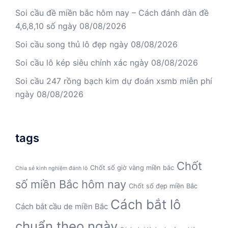
Soi cầu đề miền bắc hôm nay – Cách đánh dàn đề
4,6,8,10 số ngày 08/08/2026
Soi cầu song thủ lô đẹp ngày 08/08/2026
Soi cầu lô kép siêu chính xác ngày 08/08/2026
Soi cầu 247 rồng bạch kim dự đoán xsmb miễn phí
ngày 08/08/2026
tags
Chốt
Chốt số giờ vàng miền bắc
Chia sẻ kinh nghiệm đánh lô
số miền Bắc hôm nay
Chốt số đẹp miền Bắc
Cách bắt lô
Cách bắt cầu de miền Bắc
chuẩn theo ngày