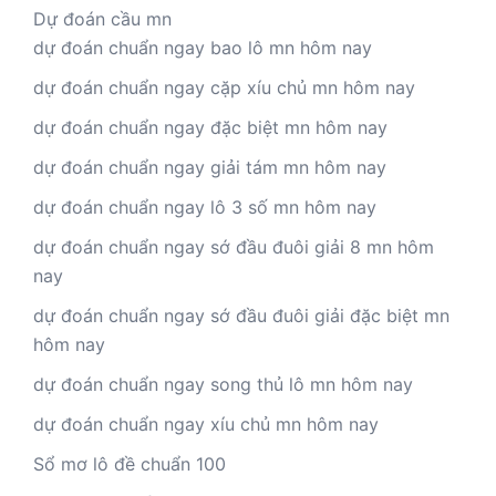
Dự đoán cầu mn
dự đoán chuẩn ngay bao lô mn hôm nay
dự đoán chuẩn ngay cặp xíu chủ mn hôm nay
dự đoán chuẩn ngay đặc biệt mn hôm nay
dự đoán chuẩn ngay giải tám mn hôm nay
dự đoán chuẩn ngay lô 3 số mn hôm nay
dự đoán chuẩn ngay sớ đầu đuôi giải 8 mn hôm
nay
dự đoán chuẩn ngay sớ đầu đuôi giải đặc biệt mn
hôm nay
dự đoán chuẩn ngay song thủ lô mn hôm nay
dự đoán chuẩn ngay xíu chủ mn hôm nay
Sổ mơ lô đề chuẩn 100