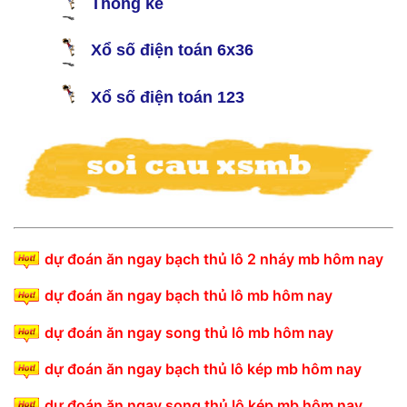
dự đoán ăn ngay bạch thủ lô 2 nháy mb hôm nay
dự đoán ăn ngay bạch thủ lô mb hôm nay
dự đoán ăn ngay song thủ lô mb hôm nay
dự đoán ăn ngay bạch thủ lô kép mb hôm nay
dự đoán ăn ngay song thủ lô kép mb hôm nay