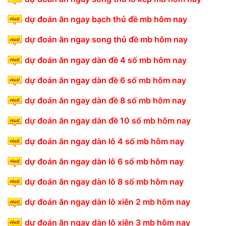
dự đoán ăn ngay bạch thủ đề mb hôm nay
dự đoán ăn ngay song thủ đề mb hôm nay
dự đoán ăn ngay dàn đề 4 số mb hôm nay
dự đoán ăn ngay dàn đề 6 số mb hôm nay
dự đoán ăn ngay dàn đề 8 số mb hôm nay
dự đoán ăn ngay dàn đề 10 số mb hôm nay
dự đoán ăn ngay dàn lô 4 số mb hôm nay
dự đoán ăn ngay dàn lô 6 số mb hôm nay
dự đoán ăn ngay dàn lô 8 số mb hôm nay
dự đoán ăn ngay dàn lô xiên 2 mb hôm nay
dự đoán ăn ngay dàn lô xiên 3 mb hôm nay