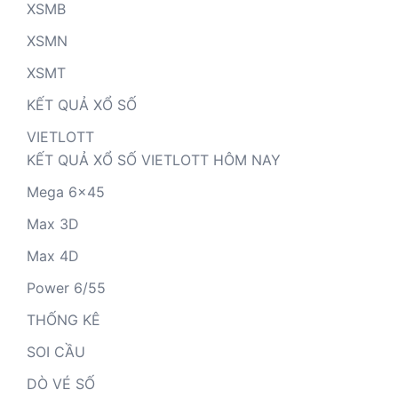
XSMB
XSMN
XSMT
KẾT QUẢ XỔ SỐ
VIETLOTT
KẾT QUẢ XỔ SỐ VIETLOTT HÔM NAY
Mega 6×45
Max 3D
Max 4D
Power 6/55
THỐNG KÊ
SOI CẦU
DÒ VÉ SỐ