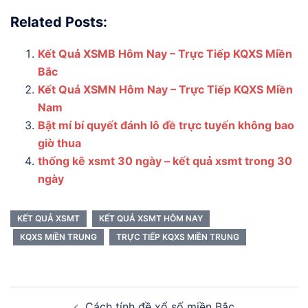
Related Posts:
Kết Quả XSMB Hôm Nay – Trực Tiếp KQXS Miền
Bắc
Kết Quả XSMN Hôm Nay – Trực Tiếp KQXS Miền
Nam
Bật mí bí quyết đánh lô đề trực tuyến không bao
giờ thua
thống kê xsmt 30 ngày – kết quả xsmt trong 30
ngày
KẾT QUẢ XSMT
KẾT QUẢ XSMT HÔM NAY
KQXS MIỀN TRUNG
TRỰC TIẾP KQXS MIỀN TRUNG
Điều
Cách tính đề xổ số miền Bắc