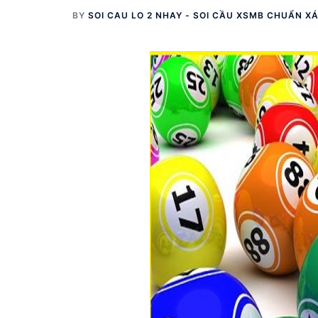
BY
SOI CAU LO 2 NHAY - SOI CẦU XSMB CHUẨN X