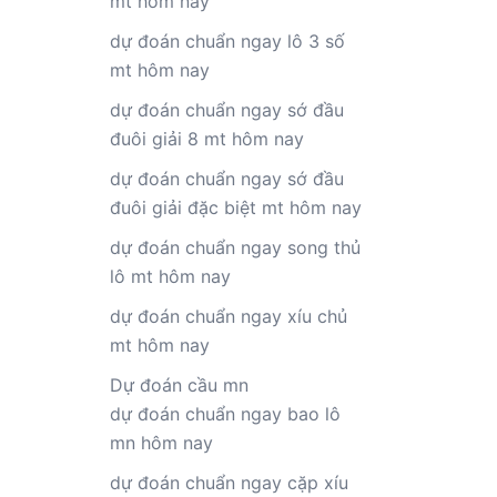
mt hôm nay
dự đoán chuẩn ngay lô 3 số
mt hôm nay
dự đoán chuẩn ngay sớ đầu
đuôi giải 8 mt hôm nay
dự đoán chuẩn ngay sớ đầu
đuôi giải đặc biệt mt hôm nay
dự đoán chuẩn ngay song thủ
lô mt hôm nay
dự đoán chuẩn ngay xíu chủ
mt hôm nay
Dự đoán cầu mn
dự đoán chuẩn ngay bao lô
mn hôm nay
dự đoán chuẩn ngay cặp xíu