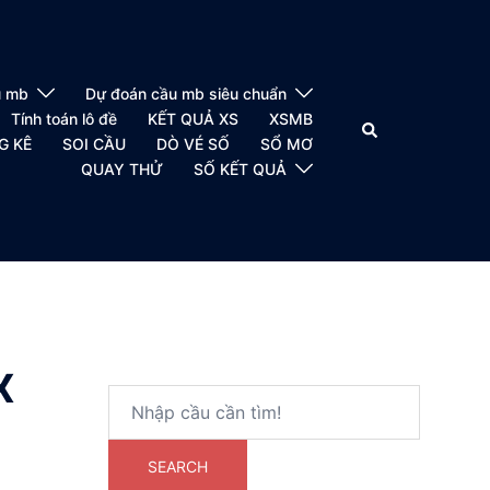
u mb
Dự đoán cầu mb siêu chuẩn
Tính toán lô đề
KẾT QUẢ XS
XSMB
Search
G KÊ
SOI CẦU
DÒ VÉ SỐ
SỔ MƠ
QUAY THỬ
SỐ KẾT QUẢ
x
SEARCH