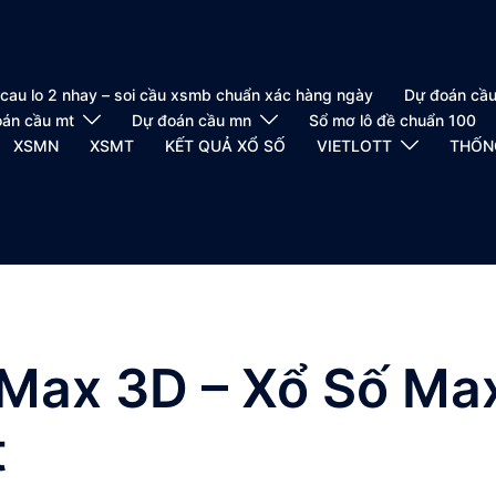
 cau lo 2 nhay – soi cầu xsmb chuẩn xác hàng ngày
Dự đoán cầ
án cầu mt
Dự đoán cầu mn
Sổ mơ lô đề chuẩn 100
XSMN
XSMT
KẾT QUẢ XỔ SỐ
VIETLOTT
THỐN
 Max 3D – Xổ Số Ma
t