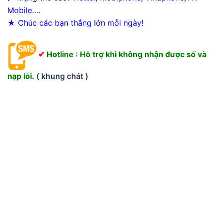
Mobile….
★ Chúc các bạn thắng lớn mỗi ngày!
✔
Hotline : Hỗ trợ khi không nhận được số và
nạp lỗi.
( khung chát )