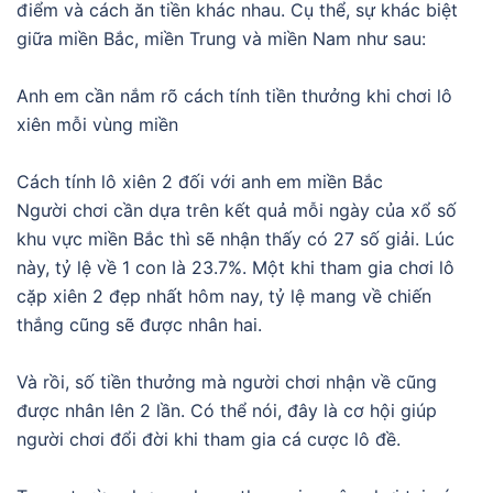
điểm và cách ăn tiền khác nhau. Cụ thể, sự khác biệt
giữa miền Bắc, miền Trung và miền Nam như sau:
Anh em cần nắm rõ cách tính tiền thưởng khi chơi lô
xiên mỗi vùng miền
Cách tính lô xiên 2 đối với anh em miền Bắc
Người chơi cần dựa trên kết quả mỗi ngày của xổ số
khu vực miền Bắc thì sẽ nhận thấy có 27 số giải. Lúc
này, tỷ lệ về 1 con là 23.7%. Một khi tham gia chơi lô
cặp xiên 2 đẹp nhất hôm nay, tỷ lệ mang về chiến
thắng cũng sẽ được nhân hai.
Và rồi, số tiền thưởng mà người chơi nhận về cũng
được nhân lên 2 lần. Có thể nói, đây là cơ hội giúp
người chơi đổi đời khi tham gia cá cược lô đề.