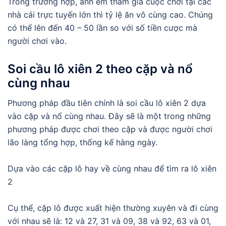
Trong trường hợp, anh em tham gia cuộc chơi tại các
nhà cái trực tuyến lớn thì tỷ lệ ăn vô cùng cao. Chúng
có thể lên đến 40 – 50 lần so với số tiền cược mà
người chơi vào.
Soi cầu lô xiên 2 theo cặp và nổ
cùng nhau
Phương pháp đầu tiên chính là soi cầu lô xiên 2 dựa
vào cặp và nổ cùng nhau. Đây sẽ là một trong những
phương pháp được chơi theo cặp và được người chơi
lão làng tổng hợp, thống kế hàng ngày.
Dựa vào các cặp lô hay về cùng nhau để tìm ra lô xiên
2
Cụ thể, cặp lô được xuất hiện thường xuyên và đi cùng
với nhau sẽ là: 12 và 27, 31 và 09, 38 và 92, 63 và 01,