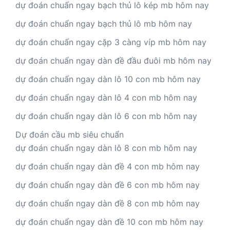
dự đoán chuẩn ngay bạch thủ lô kép mb hôm nay
dự đoán chuẩn ngay bạch thủ lô mb hôm nay
dự đoán chuẩn ngay cặp 3 càng víp mb hôm nay
dự đoán chuẩn ngay dàn đề đầu đuôi mb hôm nay
dự đoán chuẩn ngay dàn lô 10 con mb hôm nay
dự đoán chuẩn ngay dàn lô 4 con mb hôm nay
dự đoán chuẩn ngay dàn lô 6 con mb hôm nay
Dự đoán cầu mb siêu chuẩn
dự đoán chuẩn ngay dàn lô 8 con mb hôm nay
dự đoán chuẩn ngay dàn đề 4 con mb hôm nay
dự đoán chuẩn ngay dàn đề 6 con mb hôm nay
dự đoán chuẩn ngay dàn đề 8 con mb hôm nay
dự đoán chuẩn ngay dàn đề 10 con mb hôm nay