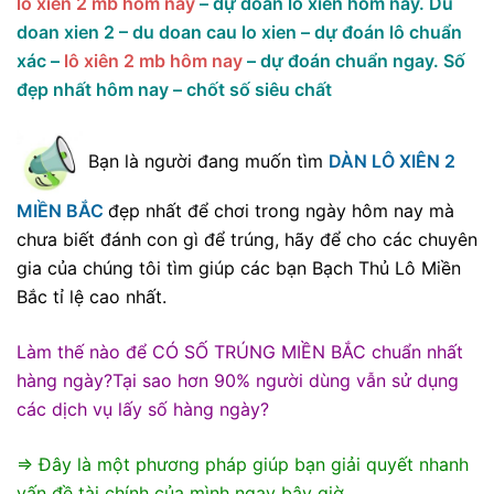
lô xiên 2 mb hôm nay
– dự đoán lô xiên hôm nay. Du
doan xien 2 – du doan cau lo xien – dự đoán lô chuẩn
xác –
lô xiên 2 mb hôm nay
– dự đoán chuẩn ngay. Số
đẹp nhất hôm nay – chốt số siêu chất
Bạn là người đang muốn tìm
DÀN LÔ XIÊN 2
MIỀN BẮC
đẹp nhất để chơi trong ngày hôm nay mà
chưa biết đánh con gì để trúng, hãy để cho các chuyên
gia của chúng tôi tìm giúp các bạn Bạch Thủ Lô Miền
Bắc tỉ lệ cao nhất.
Làm thế nào để CÓ SỐ TRÚNG MIỀN BẮC chuẩn nhất
hàng ngày?Tại sao hơn 90% người dùng vẫn sử dụng
các dịch vụ lấy số hàng ngày?
⇒ Đây là một phương pháp giúp bạn giải quyết nhanh
vấn đề tài chính của mình ngay bây giờ.