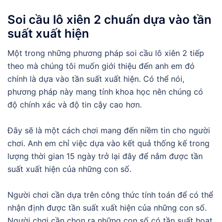
Soi cầu lô xiên 2 chuẩn dựa vào tần
suất xuất hiện
Một trong những phương pháp soi cầu lô xiên 2 tiếp
theo mà chúng tôi muốn giới thiệu đến anh em đó
chính là dựa vào tần suất xuất hiện. Có thể nói,
phương pháp này mang tính khoa học nên chúng có
độ chính xác và độ tin cậy cao hơn.
Đây sẽ là một cách chơi mang đến niềm tin cho người
chơi. Anh em chỉ việc dựa vào kết quả thống kế trong
lượng thời gian 15 ngày trở lại đây để nắm được tần
suất xuất hiện của những con số.
Người chơi cần dựa trên công thức tính toán để có thể
nhận định được tần suất xuất hiện của những con số.
Người chơi cần chọn ra những con số có tần suất hoạt