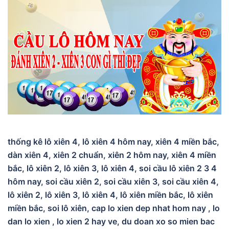
thống kê lô xiên 4, lô xiên 4 hôm nay, xiên 4 miền bắc,
dàn xiên 4, xiên 2 chuẩn, xiên 2 hôm nay, xiên 4 miền
bắc, lô xiên 2, lô xiên 3, lô xiên 4, soi cầu lô xiên 2 3 4
hôm nay, soi cầu xiên 2, soi cầu xiên 3, soi cầu xiên 4,
lô xiên 2, lô xiên 3, lô xiên 4, lô xiên miền bắc, lô xiên
miền bắc, soi lô xiên, cap lo xien dep nhat hom nay , lo
dan lo xien , lo xien 2 hay ve, du doan xo so mien bac