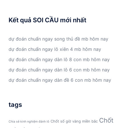
Kết quả SOI CẦU mới nhất
dự đoán chuẩn ngay song thủ đề mb hôm nay
dự đoán chuẩn ngay lô xiên 4 mb hôm nay
dự đoán chuẩn ngay dàn lô 8 con mb hôm nay
dự đoán chuẩn ngay dàn lô 6 con mb hôm nay
dự đoán chuẩn ngay dàn đề 6 con mb hôm nay
tags
Chốt
Chốt số giờ vàng miền bắc
Chia sẻ kinh nghiệm đánh lô