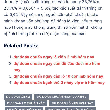
được tỷ lệ xác suất trúng rơi vào khoảng: 23,76% x
23,76% = 0,0564 = 5.6%, tức xác suất đánh trúng chỉ
có 5,6%. Vậy nên, mọi người cần phải chuẩn bị cho
mình khoản vốn phù hợp để đánh lô xiên, nếu trường
hợp không may không trúng thì số vốn mất đi không
bị ảnh hưởng tới kinh tế, cuộc sống của bạn.
Related Posts:
dự đoán chuẩn ngay lô xiên 3 mb hôm nay
dự đoán chuẩn ngay dàn đề đầu đuôi mb hôm
nay
dự đoán chuẩn ngay dàn lô 10 con mb hôm nay
dự đoán chuẩn bạch thủ 2 nháy víp mb hôm nay
DU DOAN XIEN 2
DỰ ĐOÁN CHUẨN NGAY LÔ XIÊN 2
DỰ ĐOÁN LÔ CHUẨN XÁC
DỰ ĐOÁN LÔ XIÊN HÔM NAY
LÔ XIÊN 2 MB HÔM NAY
PHƯƠNG PHÁP NUÔI LÔ XIÊN 2