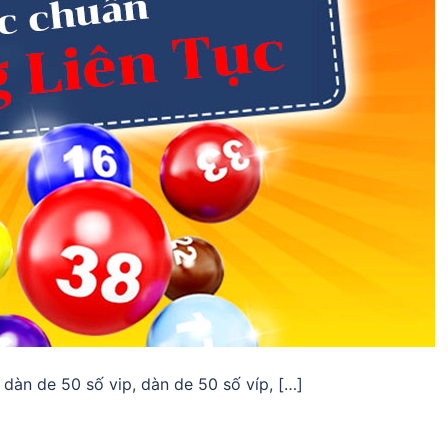
 dàn de 50 số vip, dàn de 50 số víp, […]