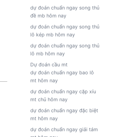
dự đoán chuẩn ngay song thủ
đề mb hôm nay
dự đoán chuẩn ngay song thủ
lô kép mb hôm nay
dự đoán chuẩn ngay song thủ
lô mb hôm nay
Dự đoán cầu mt
dự đoán chuẩn ngay bao lô
mt hôm nay
dự đoán chuẩn ngay cặp xíu
mt chủ hôm nay
dự đoán chuẩn ngay đặc biệt
mt hôm nay
dự đoán chuẩn ngay giải tám