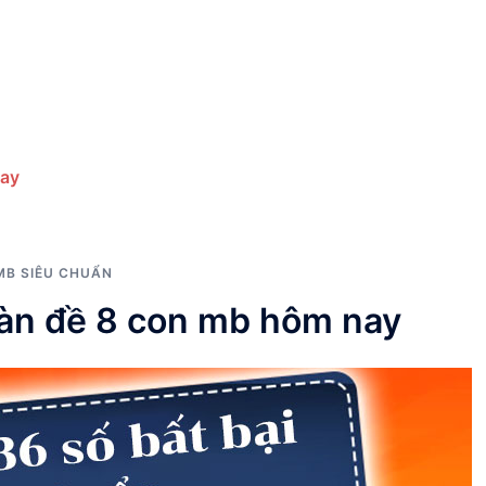
nay
MB SIÊU CHUẨN
àn đề 8 con mb hôm nay