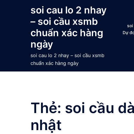
Chuyển
soi cau lo 2 nhay
đến
– soi cầu xsmb
nội
soi
dung
chuẩn xác hàng
Dự đo
ngày
soi cau lo 2 nhay – soi cầu xsmb
chuẩn xác hàng ngày
Thẻ:
soi cầu d
nhật