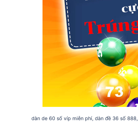
dàn de 60 số víp miễn phí, dàn đề 36 số 888,