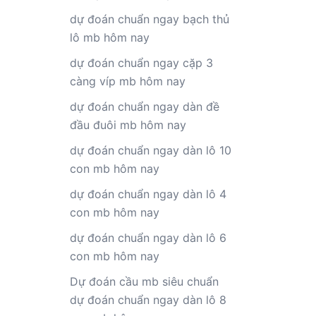
dự đoán chuẩn ngay bạch thủ
lô mb hôm nay
dự đoán chuẩn ngay cặp 3
càng víp mb hôm nay
dự đoán chuẩn ngay dàn đề
đầu đuôi mb hôm nay
dự đoán chuẩn ngay dàn lô 10
con mb hôm nay
dự đoán chuẩn ngay dàn lô 4
con mb hôm nay
dự đoán chuẩn ngay dàn lô 6
con mb hôm nay
Dự đoán cầu mb siêu chuẩn
dự đoán chuẩn ngay dàn lô 8