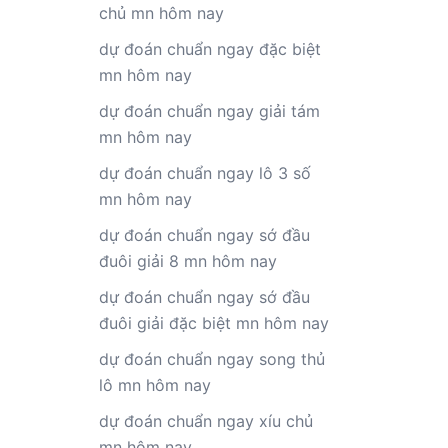
chủ mn hôm nay
dự đoán chuẩn ngay đặc biệt
mn hôm nay
dự đoán chuẩn ngay giải tám
mn hôm nay
dự đoán chuẩn ngay lô 3 số
mn hôm nay
dự đoán chuẩn ngay sớ đầu
đuôi giải 8 mn hôm nay
dự đoán chuẩn ngay sớ đầu
đuôi giải đặc biệt mn hôm nay
dự đoán chuẩn ngay song thủ
lô mn hôm nay
dự đoán chuẩn ngay xíu chủ
mn hôm nay