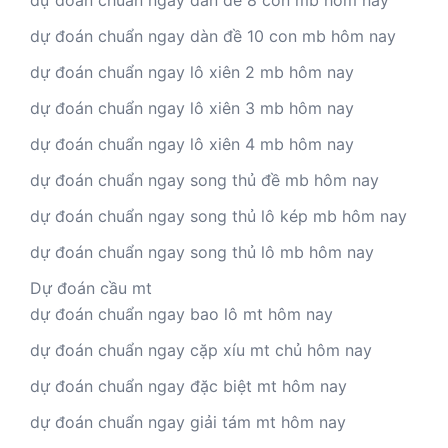
dự đoán chuẩn ngay dàn đề 10 con mb hôm nay
dự đoán chuẩn ngay lô xiên 2 mb hôm nay
dự đoán chuẩn ngay lô xiên 3 mb hôm nay
dự đoán chuẩn ngay lô xiên 4 mb hôm nay
dự đoán chuẩn ngay song thủ đề mb hôm nay
dự đoán chuẩn ngay song thủ lô kép mb hôm nay
dự đoán chuẩn ngay song thủ lô mb hôm nay
Dự đoán cầu mt
dự đoán chuẩn ngay bao lô mt hôm nay
dự đoán chuẩn ngay cặp xíu mt chủ hôm nay
dự đoán chuẩn ngay đặc biệt mt hôm nay
dự đoán chuẩn ngay giải tám mt hôm nay