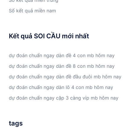
Số kết quả miền nam
Kết quả SOI CẦU mới nhất
dự đoán chuẩn ngay dàn đề 4 con mb hôm nay
dự đoán chuẩn ngay dàn đề 8 con mb hôm nay
dự đoán chuẩn ngay dàn đề đầu đuôi mb hôm nay
dự đoán chuẩn ngay dàn lô 4 con mb hôm nay
dự đoán chuẩn ngay cặp 3 càng víp mb hôm nay
tags