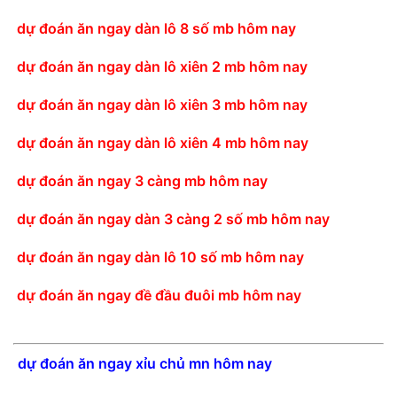
dự đoán ăn ngay dàn lô 8 số mb hôm nay
dự đoán ăn ngay dàn lô xiên 2 mb hôm nay
dự đoán ăn ngay dàn lô xiên 3 mb hôm nay
dự đoán ăn ngay dàn lô xiên 4 mb hôm nay
dự đoán ăn ngay 3 càng mb hôm nay
dự đoán ăn ngay dàn 3 càng 2 số mb hôm nay
dự đoán ăn ngay dàn lô 10 số mb hôm nay
dự đoán ăn ngay đề đầu đuôi mb hôm nay
dự đoán ăn ngay xỉu chủ mn hôm nay