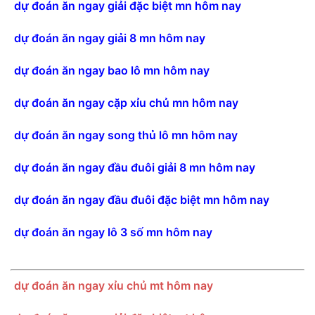
dự đoán ăn ngay giải đặc biệt mn hôm nay
dự đoán ăn ngay giải 8 mn hôm nay
dự đoán ăn ngay bao lô mn hôm nay
dự đoán ăn ngay cặp xỉu chủ mn hôm nay
dự đoán ăn ngay song thủ lô mn hôm nay
dự đoán ăn ngay đầu đuôi giải 8 mn hôm nay
dự đoán ăn ngay đầu đuôi đặc biệt mn hôm nay
dự đoán ăn ngay lô 3 số mn hôm nay
dự đoán ăn ngay xỉu chủ mt hôm nay