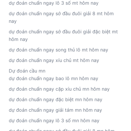
dự đoán chuẩn ngay lô 3 số mt hôm nay
dự đoán chuẩn ngay sớ đầu đuôi giải 8 mt hôm
nay
dự đoán chuẩn ngay sớ đầu đuôi giải đặc biệt mt
hôm nay
dự đoán chuẩn ngay song thủ lô mt hôm nay
dự đoán chuẩn ngay xíu chủ mt hôm nay
Dự đoán cầu mn
dự đoán chuẩn ngay bao lô mn hôm nay
dự đoán chuẩn ngay cặp xíu chủ mn hôm nay
dự đoán chuẩn ngay đặc biệt mn hôm nay
dự đoán chuẩn ngay giải tám mn hôm nay
dự đoán chuẩn ngay lô 3 số mn hôm nay
dự đoán chuẩn ngay sớ đầu đuôi giải 8 mn hôm