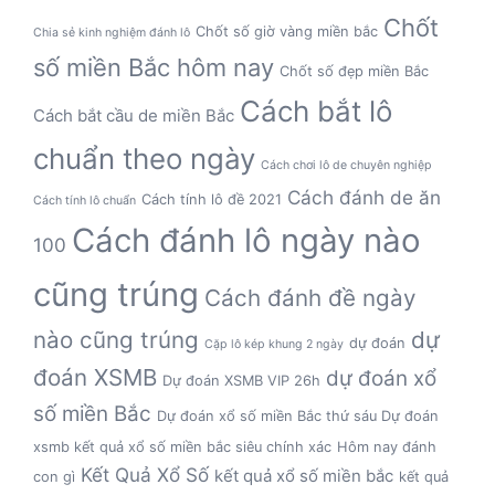
Chốt
Chốt số giờ vàng miền bắc
Chia sẻ kinh nghiệm đánh lô
số miền Bắc hôm nay
Chốt số đẹp miền Bắc
Cách bắt lô
Cách bắt cầu de miền Bắc
chuẩn theo ngày
Cách chơi lô de chuyên nghiệp
Cách đánh de ăn
Cách tính lô đề 2021
Cách tính lô chuẩn
Cách đánh lô ngày nào
100
cũng trúng
Cách đánh đề ngày
nào cũng trúng
dự
dự đoán
Cặp lô kép khung 2 ngày
đoán XSMB
dự đoán xổ
Dự đoán XSMB VIP 26h
số miền Bắc
Dự đoán xổ số miền Bắc thứ sáu Dự đoán
xsmb kết quả xổ số miền bắc siêu chính xác
Hôm nay đánh
Kết Quả Xổ Số
kết quả xổ số miền bắc
con gì
kết quả