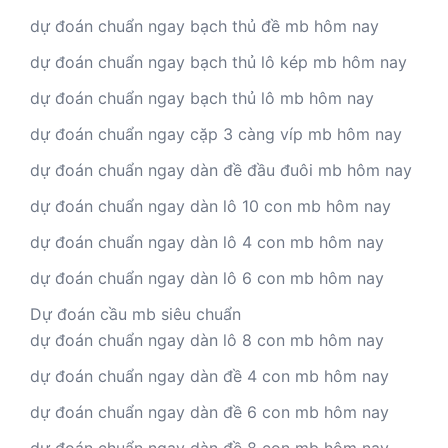
dự đoán chuẩn ngay bạch thủ đề mb hôm nay
dự đoán chuẩn ngay bạch thủ lô kép mb hôm nay
dự đoán chuẩn ngay bạch thủ lô mb hôm nay
dự đoán chuẩn ngay cặp 3 càng víp mb hôm nay
dự đoán chuẩn ngay dàn đề đầu đuôi mb hôm nay
dự đoán chuẩn ngay dàn lô 10 con mb hôm nay
dự đoán chuẩn ngay dàn lô 4 con mb hôm nay
dự đoán chuẩn ngay dàn lô 6 con mb hôm nay
Dự đoán cầu mb siêu chuẩn
dự đoán chuẩn ngay dàn lô 8 con mb hôm nay
dự đoán chuẩn ngay dàn đề 4 con mb hôm nay
dự đoán chuẩn ngay dàn đề 6 con mb hôm nay
dự đoán chuẩn ngay dàn đề 8 con mb hôm nay