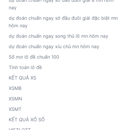
nay
dự đoán chuẩn ngay sớ đầu đuôi giải đặc biệt mn
hôm nay
dự đoán chuẩn ngay song thủ lô mn hôm nay
dự đoán chuẩn ngay xíu chủ mn hôm nay
Sổ mơ lô đề chuẩn 100
Tính toán lô đề
KẾT QUẢ XS
XSMB
XSMN
XSMT
KẾT QUẢ XỔ SỐ
VIETLOTT